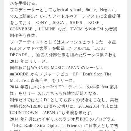
スを手掛ける。
プロデューサーとしてもlyrical school、9nine、Negicco、
でんぱ組inc.と いったアイドルやアーティストに楽曲提供
をしており、SONY 、SEGA 、SHIPS 、KOSE 、
CONVERSE 、LUMINE など、TVCM やWebCM の⾳楽
制作等も多数。
ソロアーティストとしてはスマッシュヒットした「水星
feat.オノマトペ大臣」を収録したアルバム「LOST
DECADE」、過去の外部仕事を纏めたワークス集２枚を
2013 年にリリース。
同年秋にはWARNER MUSIC JAPAN のレーベル
unBORDE からメジャーデビューEP「Don't Stop The
Music feat.森⾼千⾥」をリリース。
2014 年春にメジャー2nd EP「ディ スコの神様 feat.藤井
隆」をリリー スしこちらも各地で話題となる。
制作だけではなくDJ としても多くの現場をこなし、⾼校
⽣時代のWIRE08 出演を⽪切りに、2013&2014 年末には
COUNTDOWN JAPAN にも出演を果たす。
2014 年7 月にはイギリスのラジオ局BBC のプログラム
『BBC Radio1Xtra Diplo and Friends』に日本⼈として初