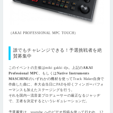
（AKAI PROFESSIONAL MPC TOUCH）
誰でもチャレンジできる！予選挑戦者を絶
賛募集中
このイベントの主催はmiki gakki djs。上記の
AKAI
Professional MPC
、もしくは
Native Instruments
MASCHINE
のいずれかの機材を使ってTrack Maker自身で
作曲した曲に、本大会当日にPADを叩くフィンガーパフォ
ーマンスも加えたステージングを行う。
それを国内一流⾳楽プロデューサーの厳正なるジャッヂ
で、王者を決定するというレギュレーションだ。
予選審査は、youtube へのビデオ投稿を使って⾏われ、12