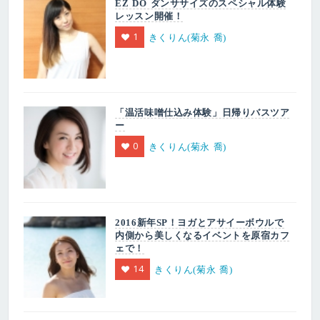
EZ DO ダンササイズのスペシャル体験
レッスン開催！
1
きくりん(菊永 喬)
「温活味噌仕込み体験」日帰りバスツア
ー
0
きくりん(菊永 喬)
2016新年SP！ヨガとアサイーボウルで
内側から美しくなるイベントを原宿カフ
ェで！
14
きくりん(菊永 喬)