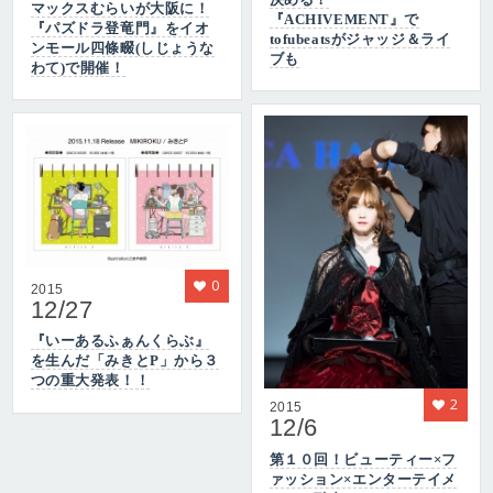
マックスむらいが大阪に！
『ACHIVEMENT』で
『パズドラ登竜門』をイオ
tofubeatsがジャッジ＆ライ
ンモール四條畷(しじょうな
ブも
わて)で開催！
0
2015
12/27
『いーあるふぁんくらぶ』
を生んだ「みきとP」から３
つの重大発表！！
2
2015
12/6
第１０回！ビューティー×フ
ァッション×エンターテイメ