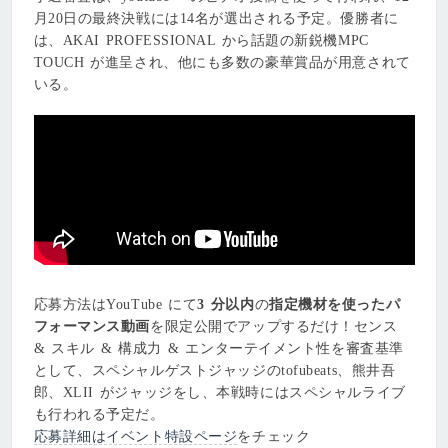
月20日の最終決戦には14名が選出される予定。優勝者に
は、AKAI PROFESSIONAL から話題の新鋭機MPC
TOUCH が進呈され、他にも多数の豪華賞品が用意されて
いる。
応募方法はYouTube にて
3 分以内
の
指定機材を使ったパ
フォーマンス動画
を限定公開でアップするだけ！センス
& スキル & 構成力 & エンターテイメント性を審査基準
として、スペシャルゲストジャッジのtofubeats、熊井吾
郎、XLII がジャッジをし、本戦時にはスペシャルライブ
も⾏われる予定だ。
応募詳細はイベント特設ページ
をチェック