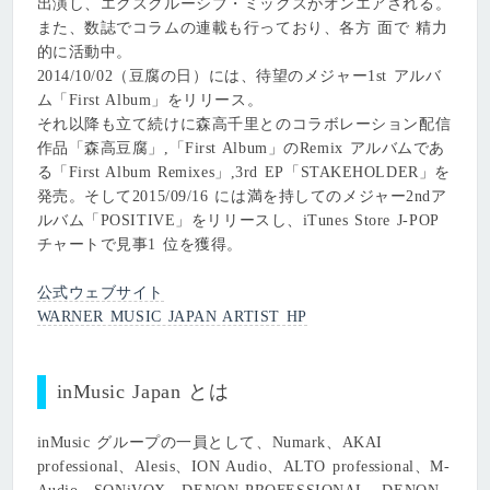
出演し、エクスクルーシブ・ミックスがオンエアされる。
また、数誌でコラムの連載も⾏っており、各方 面で 精⼒
的に活動中。
2014/10/02（豆腐の日）には、待望のメジャー1st アルバ
ム「First Album」をリリース。
それ以降も⽴て続けに森⾼千⾥とのコラボレーション配信
作品「森⾼豆腐」,「First Album」のRemix アルバムであ
る「First Album Remixes」,3rd EP「STAKEHOLDER」を
発売。そして2015/09/16 には満を持してのメジャー2ndア
ルバム「POSITIVE」をリリースし、iTunes Store J-POP
チャートで⾒事1 位を獲得。
公式ウェブサイト
WARNER MUSIC JAPAN ARTIST HP
inMusic Japan とは
inMusic グループの一員として、Numark、AKAI
professional、Alesis、ION Audio、ALTO professional、M-