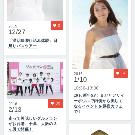
0
2015
12/27
「温活味噌仕込み体験」日
帰りバスツアー
14
2016
1/10
10:30-13:00
2016新年SP！ヨガとアサイ
ーボウルで内側から美しく
80
2016
なるイベントを原宿カフェ
2/13
で！
走って美味しいグルメラン
がお台場、千葉、大阪の３
ヶ所で開催！