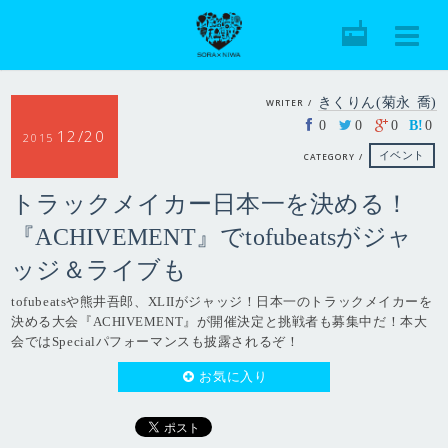
きくりん(菊永 喬)
WRITER /
0
0
0
B!
0
12/20
2015
イベント
CATEGORY /
トラックメイカー日本一を決める！
『ACHIVEMENT』でtofubeatsがジャ
ッジ＆ライブも
tofubeatsや熊井吾郎、XLIIがジャッジ！日本一のトラックメイカーを
決める大会『ACHIVEMENT』が開催決定と挑戦者も募集中だ！本大
会ではSpecialパフォーマンスも披露されるぞ！
お気に入り