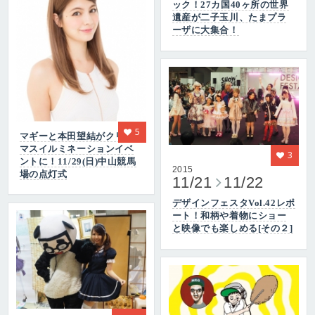
ック！27カ国40ヶ所の世界
遺産が二子玉川、たまプラ
ーザに大集合！
5
マギーと本田望結がクリス
マスイルミネーションイベ
3
ントに！11/29(日)中山競馬
2015
場の点灯式
11/21
11/22
デザインフェスタVol.42レポ
ート！和柄や着物にショー
と映像でも楽しめる[その２]