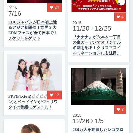
21
2016
7/16
4
EDCジャパンが日本初上陸
2015
11/20
12/25
＆アジア初開催！世界３大
EDMフェスが全て日本で！
『ナナナ』が六本木一丁目
チケットをゲット
の泉ガーデンでオリジナル
名刺を配る！クリスマスイ
ルミネーションにも注目。
12
PPP!PiXion(ピピピピクショ
ン)とベッドインがジュリワ
タイの番組にゲストに！
8
2015
12/26
1/5
280万人を動員したレゴブロ