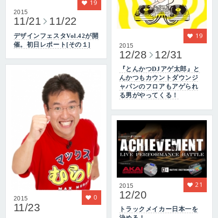
19
2015
11/21
11/22
19
デザインフェスタVol.42が開
催。初日レポート[その１]
2015
12/28
12/31
『とんかつDJアゲ太郎』と
んかつもカウントダウンジ
ャパンのフロアもアゲられ
る男がやってくる！
21
2015
12/20
0
2015
11/23
トラックメイカー日本一を
決める！