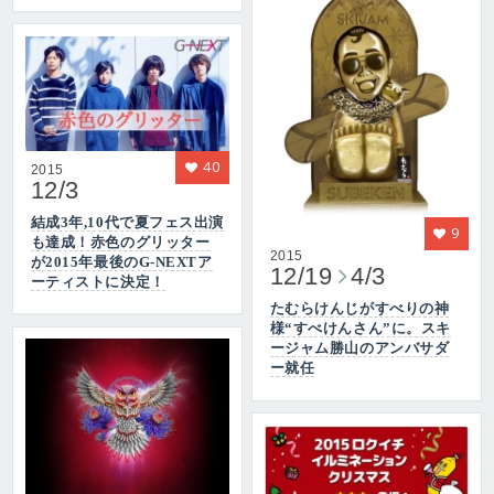
40
2015
12/3
結成3年,10代で夏フェス出演
9
も達成！赤色のグリッター
2015
が2015年最後のG-NEXTア
12/19
4/3
ーティストに決定！
たむらけんじがすべりの神
様“すべけんさん”に。スキ
ージャム勝山のアンバサダ
ー就任