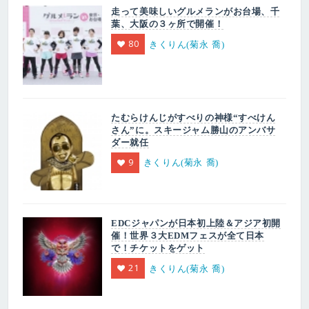
走って美味しいグルメランがお台場、千
葉、大阪の３ヶ所で開催！
80
きくりん(菊永 喬)
たむらけんじがすべりの神様“すべけん
さん”に。スキージャム勝山のアンバサ
ダー就任
9
きくりん(菊永 喬)
EDCジャパンが日本初上陸＆アジア初開
催！世界３大EDMフェスが全て日本
で！チケットをゲット
21
きくりん(菊永 喬)