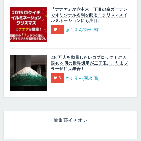
『ナナナ』が六本木一丁目の泉ガーデン
でオリジナル名刺を配る！クリスマスイ
ルミネーションにも注目。
4
きくりん(菊永 喬)
280万人を動員したレゴブロック！27カ
国40ヶ所の世界遺産が二子玉川、たまプ
ラーザに大集合！
8
きくりん(菊永 喬)
編集部イチオシ