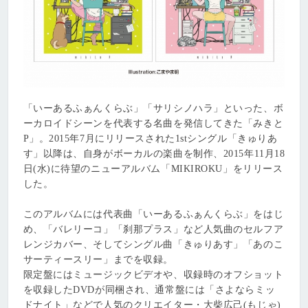
「いーあるふぁんくらぶ」「サリシノハラ」といった、ボ
ーカロイドシーンを代表する名曲を発信してきた「みきと
P」。2015年7月にリリースされた1stシングル「きゅりあ
す」以降は、自身がボーカルの楽曲を制作、2015年11月18
日(水)に待望のニューアルバム「MIKIROKU」をリリース
した。
このアルバムには代表曲「いーあるふぁんくらぶ」をはじ
め、「バレリーコ」「刹那プラス」など人気曲のセルフア
レンジカバー、そしてシングル曲「きゅりあす」「あのこ
サーティースリー」までを収録。
限定盤にはミュージックビデオや、収録時のオフショット
を収録したDVDが同梱され、通常盤には「さよならミッ
ドナイト」などで人気のクリエイター・大柴広己(もじゃ)