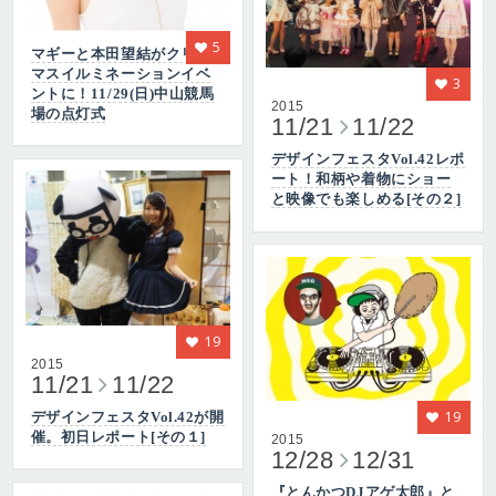
5
マギーと本田望結がクリス
マスイルミネーションイベ
3
ントに！11/29(日)中山競馬
2015
場の点灯式
11/21
11/22
デザインフェスタVol.42レポ
ート！和柄や着物にショー
と映像でも楽しめる[その２]
19
2015
11/21
11/22
19
デザインフェスタVol.42が開
催。初日レポート[その１]
2015
12/28
12/31
『とんかつDJアゲ太郎』と