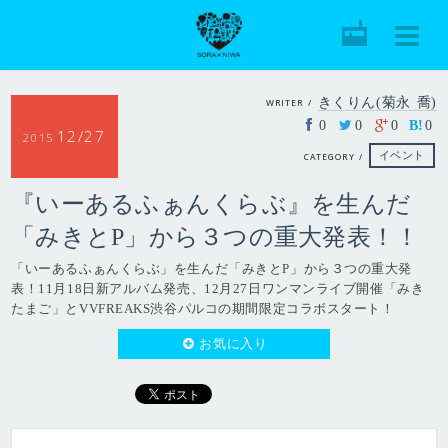
きくりん(菊永 喬)
WRITER /
0
0
0
B!
0
12/27
2015
イベント
CATEGORY /
『いーあるふぁんくらぶ』を生んだ
「みきとP」から３つの重大発表！！
「いーあるふぁんくらぶ」を生んだ「みきとP」から３つの重大発
表！11月18日新アルバム発売、12月27日ワンマンライブ開催「みき
たまご」とVVFREAKS渋谷パルコの期間限定コラボスタート！
お気に入り