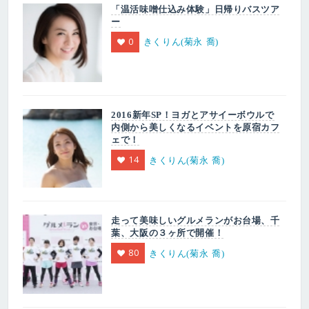
「温活味噌仕込み体験」日帰りバスツア
ー
0
きくりん(菊永 喬)
2016新年SP！ヨガとアサイーボウルで
内側から美しくなるイベントを原宿カフ
ェで！
14
きくりん(菊永 喬)
走って美味しいグルメランがお台場、千
葉、大阪の３ヶ所で開催！
80
きくりん(菊永 喬)