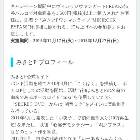
キャンペーン期間中にヴィレッジヴァンガードFREAKS渋
谷パルコで対象商品を1,500円(税抜)以上ご購入されたお客
様に、先着で『みきとPワンマンライブ“MIKIROCK
BYPASS”終演後に開かれる、打ち上げへの参加券』をお
渡しします。
実施期間：2015年11月17日(火)～2015年12月27日(日)
みきとP プロフィール
みきとP公式サイト
バンド活動を経て2010年3月に「こくはく」を投稿し、ボ
カロPとしての活動を開始。活動当初はみきとPの名前の
由来であるボーカロイド“miki”を使用していたが、
「SECRET DVD」からは“初音ミク”をメインに楽曲制作
を行っている。
2011年8月に発表した「小夜子」で初の殿堂入り(10万再生
超)を果たし、以後「心臓デモクラシー」「刹那プラス」
などのヒット作を量産。
2012年8月、自身の代表作となる「いーあるふぁんくら