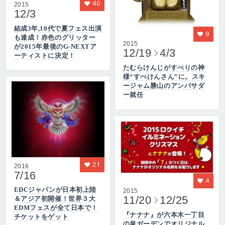
40
2015
12/3
結成3年,10代で夏フェス出演
9
も達成！赤色のグリッター
2015
が2015年最後のG-NEXTア
12/19
4/3
ーティストに決定！
たむらけんじがすべりの神
様“すべけんさん”に。スキ
ージャム勝山のアンバサダ
ー就任
21
2016
7/16
4
EDCジャパンが日本初上陸
2015
11/20
12/25
＆アジア初開催！世界３大
EDMフェスが全て日本で！
『ナナナ』が六本木一丁目
チケットをゲット
の泉ガーデンでオリジナル