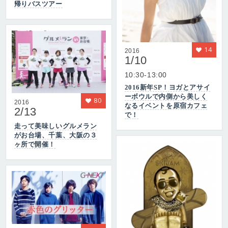
帰りバスツアー
14
2016
1/10
10:30-13:00
2016新年SP！ヨガとアサイ
ーボウルで内側から美しく
80
2016
なるイベントを原宿カフェ
2/13
で！
走って美味しいグルメラン
がお台場、千葉、大阪の３
ヶ所で開催！