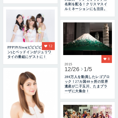
名刺を配る！クリスマスイ
ルミネーションにも注目。
12
PPP!PiXion(ピピピピクショ
ン)とベッドインがジュリワ
タイの番組にゲストに！
8
2015
12/26
1/5
280万人を動員したレゴブロ
ック！27カ国40ヶ所の世界
遺産が二子玉川、たまプラ
ーザに大集合！