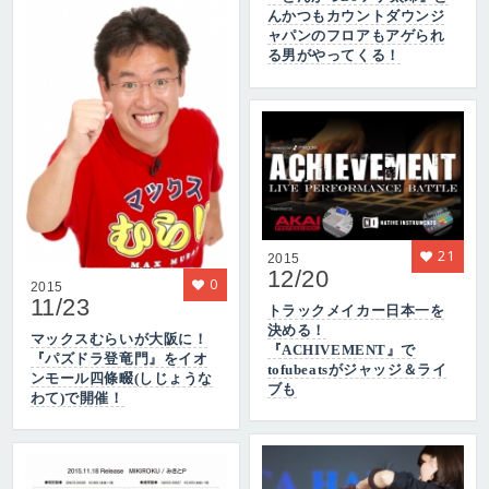
んかつもカウントダウンジ
ャパンのフロアもアゲられ
る男がやってくる！
21
2015
12/20
0
2015
11/23
トラックメイカー日本一を
決める！
マックスむらいが大阪に！
『ACHIVEMENT』で
『パズドラ登竜門』をイオ
tofubeatsがジャッジ＆ライ
ンモール四條畷(しじょうな
ブも
わて)で開催！