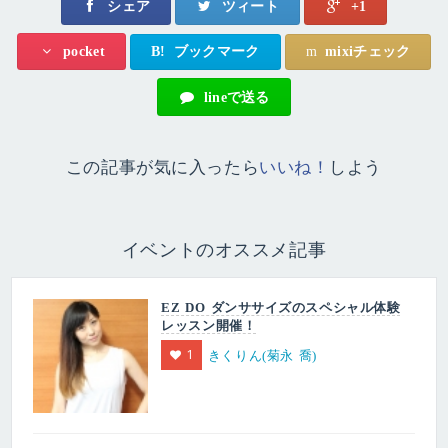
シェア
ツィート
+1
B!
ブックマーク
m
mixiチェック
pocket
lineで送る
この記事が気に入ったら
いいね！
しよう
イベントのオススメ記事
EZ DO ダンササイズのスペシャル体験
レッスン開催！
1
きくりん(菊永 喬)