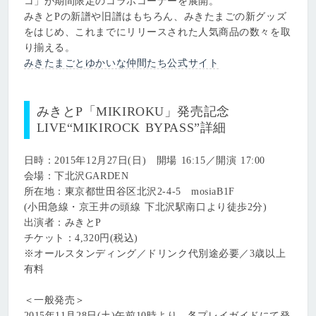
コ」が期間限定のコラボコーナーを展開。
みきとPの新譜や旧譜はもちろん、みきたまごの新グッズ
をはじめ、これまでにリリースされた人気商品の数々を取
り揃える。
みきたまごとゆかいな仲間たち公式サイト
みきとP「MIKIROKU」発売記念
LIVE“MIKIROCK BYPASS”詳細
日時：2015年12月27日(日) 開場 16:15／開演 17:00
会場：下北沢GARDEN
所在地：東京都世田谷区北沢2-4-5 mosiaB1F
(小田急線・京王井の頭線 下北沢駅南口より徒歩2分)
出演者：みきとP
チケット：4,320円(税込)
※オールスタンディング／ドリンク代別途必要／3歳以上
有料
＜一般発売＞
2015年11月28日(土)午前10時より、各プレイガイドにて発