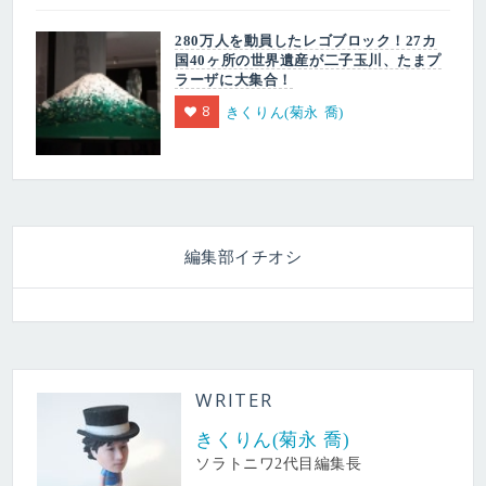
280万人を動員したレゴブロック！27カ
国40ヶ所の世界遺産が二子玉川、たまプ
ラーザに大集合！
8
きくりん(菊永 喬)
編集部イチオシ
WRITER
きくりん(菊永 喬)
ソラトニワ2代目編集長