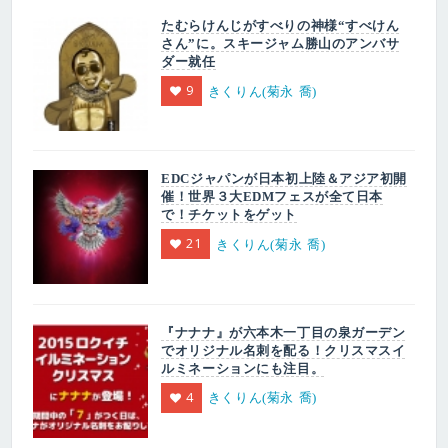
たむらけんじがすべりの神様“すべけん
さん”に。スキージャム勝山のアンバサ
ダー就任
9
きくりん(菊永 喬)
EDCジャパンが日本初上陸＆アジア初開
催！世界３大EDMフェスが全て日本
で！チケットをゲット
21
きくりん(菊永 喬)
『ナナナ』が六本木一丁目の泉ガーデン
でオリジナル名刺を配る！クリスマスイ
ルミネーションにも注目。
4
きくりん(菊永 喬)