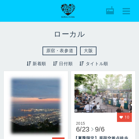
ローカル
原宿・表参道
大阪
新着順
日付順
タイトル順
10
2015
6/23
9/6
【夏季限定】原宿交差点徒歩