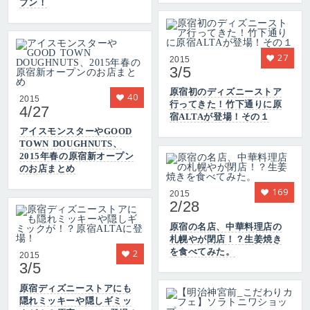
プン！
27
2015
3/5
原宿初のディズニーストア
40
2015
行ってきた！竹下通りに原
4/27
宿ALTAが登場！その１
アイスモンスターやGOOD
TOWN DOUGHNUTS、
2015年春の原宿新オープン
のお店まとめ
169
2015
2/28
原宿の名店、中華料理店の
札幌やが閉店！？生姜焼き
を食べてみた。
2
2015
3/5
原宿ディズニーストアにも
隠れミッキーや隠しギミッ