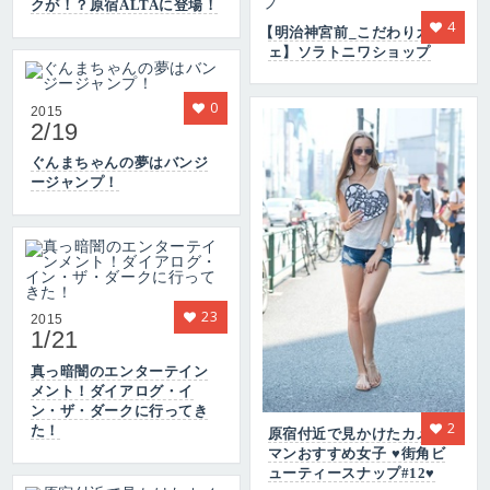
クが！？原宿ALTAに登場！
4
【明治神宮前_こだわりカフ
ェ】ソラトニワショップ
0
2015
2/19
ぐんまちゃんの夢はバンジ
ージャンプ！
23
2015
1/21
真っ暗闇のエンターテイン
メント！ダイアログ・イ
ン・ザ・ダークに行ってき
2
た！
原宿付近で見かけたカメラ
マンおすすめ女子 ♥街角ビ
ューティースナップ#12♥