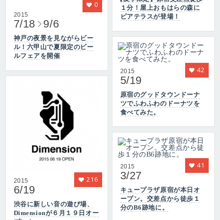
0
１分！屋上おもはらの森に
2015
ビアテラスが登場！
7/18
9/6
神戸の夜景を見ながらビー
ル！六甲山で夏限定のビー
ルフェアを開催
42
2015
5/19
原宿のグッドタウンドーナ
ツでふわふわのドーナツを
食べてみた。
41
2015
3/27
216
2015
6/19
キュープラザ原宿が本日オ
ープン。交差点から徒歩１
渋谷に新しい音の遊び場、
分のB6跡地に。
Dimensionが６月１９日オー