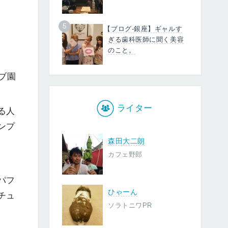
5
【ブログ-銀座】ギャルす
ぎる歯科医師に聞く美容
のこと。
ブ園
ライター
る人
ンプ
森田大二朗
カフェ野郎
パフ
ひゃーん
チュ
ソラトニワPR