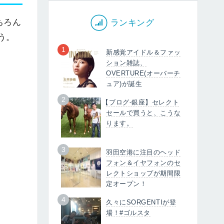
ちろん
ランキング
う。
1
新感覚アイドル＆ファッ
ション雑誌、
OVERTURE(オーバーチ
ュア)が誕生
2
【ブログ-銀座】セレクト
セールで買うと、こうな
ります。
3
羽田空港に注目のヘッド
フォン＆イヤフォンのセ
レクトショップが期間限
定オープン！
4
久々にSORGENTIが登
場！#ゴルスタ