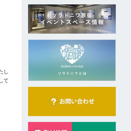
たし
して