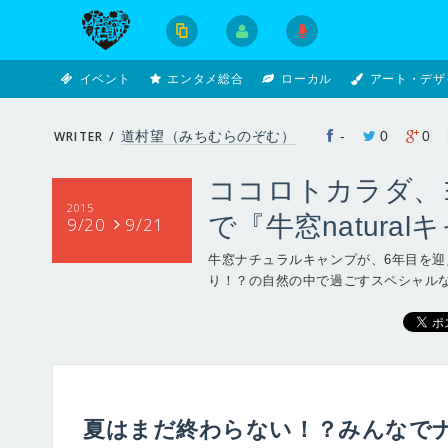
イベント
エンタメ総合
ローカル
アート・デザ
WRITER /
道村望（みちむらのぞむ）
-
0
0
ココロトカラダ、
2015
で『牛窓natura
9/20
9/21
牛窓ナチュラルキャンプが、6年目を
り！？の自然の中で過ごすスペシャル
夏はまだ終わらない！？みんなで