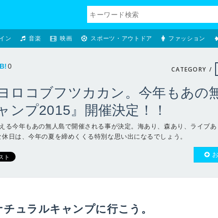
イン
音楽
映画
スポーツ・アウトドア
ファッション
B!
0
CATEGORY /
ヨロコブフツカカン。今年もあの
lキャンプ2015』開催決定！！
迎える今年もあの無人島で開催される事が決定。海あり、森あり、ライブあ
な休日は、今年の夏を締めくくる特別な思い出になるでしょう。
ナチュラルキャンプに行こう。