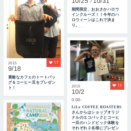
10/25
10/31
期間限定、おおさかハロウ
インクルーズ！！今年のハ
ロウィーンはこれで決ま
り。
17
2015
9/18
素敵なカフェのトートバッ
グ＆コーヒー豆をプレゼン
13
2015
ト！
10/2
0:00-
LiLo COFFEE ROASTERS
さんからはショップオリジ
ナルのエコバックとコーヒ
ー豆のハンドピック体験を
それぞれ２名様にプレゼン