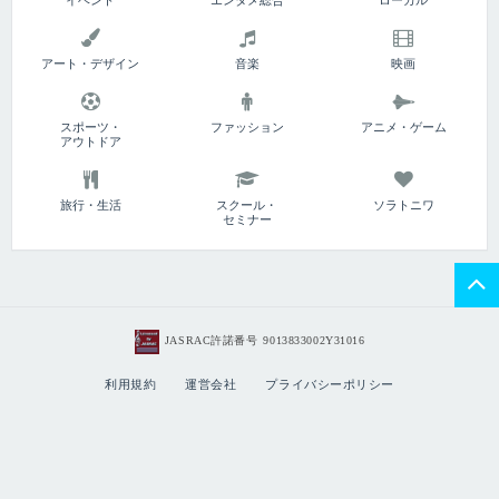
イベント
エンタメ総合
ローカル
アート・デザイン
音楽
映画
スポーツ・
ファッション
アニメ・ゲーム
アウトドア
旅行・生活
スクール・
ソラトニワ
セミナー
JASRAC許諾番号 9013833002Y31016
利用規約
運営会社
プライバシーポリシー
イベントの日程調整ツール「調整さん」
©soraxniwa, n.o.s. productor co., ltd. All Rights Reserved.