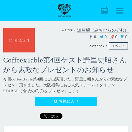
道村望（みちむらのぞむ）
WRITER /
0
0
0
B!
0
8/24
2015
イベント
CATEGORY /
CoffeexTable第4回ゲスト野里史昭さん
から素敵なプレゼントのお知らせ
今回coffeextable第4回にご出演頂いた、野里史昭さんからの素敵なプ
レゼント頂きました。大阪福島にある人気スチームイタリアン
STABARで食後の◯◯をプレゼントします！
お気に入り