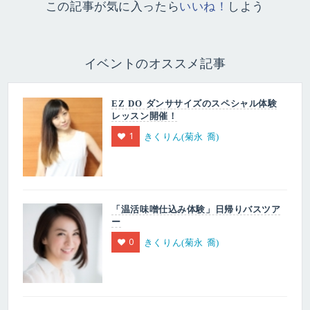
この記事が気に入ったら
いいね！
しよう
イベントのオススメ記事
EZ DO ダンササイズのスペシャル体験
レッスン開催！
1
きくりん(菊永 喬)
「温活味噌仕込み体験」日帰りバスツア
ー
0
きくりん(菊永 喬)