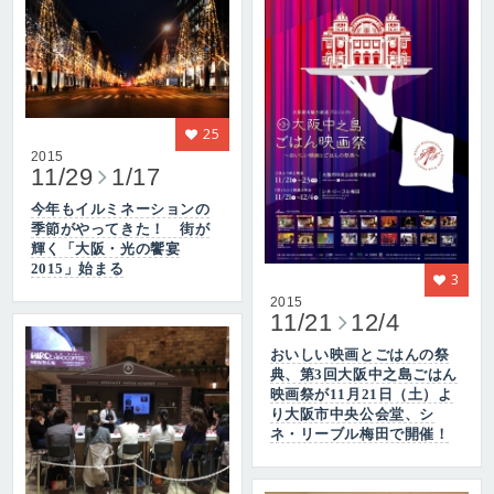
25
2015
11/29
1/17
今年もイルミネーションの
季節がやってきた！ 街が
輝く「大阪・光の饗宴
2015」始まる
3
2015
11/21
12/4
おいしい映画とごはんの祭
典、第3回大阪中之島ごはん
映画祭が11月21日（土）よ
り大阪市中央公会堂、シ
ネ・リーブル梅田で開催！