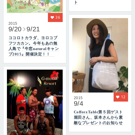
ト
36
2015
9/20
9/21
ココロトカラダ、ヨロコブ
フツカカン。今年もあの無
人島で『牛窓naturalキャン
プ2015』開催決定！！
12
2015
9/4
CoffeexTable第５回ゲスト
堀田さん、坂本さんから素
敵なプレゼントのお知らせ