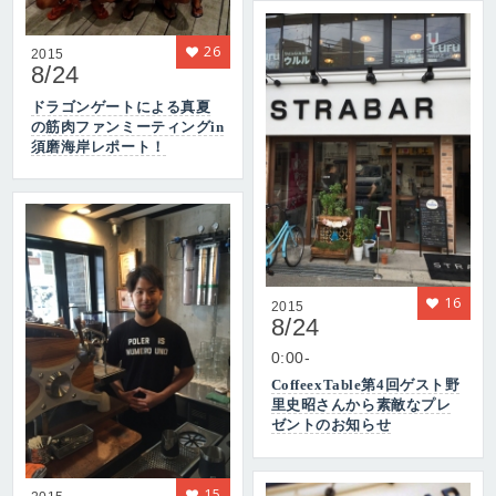
26
2015
8/24
ドラゴンゲートによる真夏
の筋肉ファンミーティングin
須磨海岸レポート！
16
2015
8/24
0:00-
CoffeexTable第4回ゲスト野
里史昭さんから素敵なプレ
ゼントのお知らせ
15