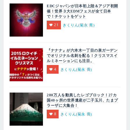
EDCジャパンが日本初上陸＆アジア初開
催！世界３大EDMフェスが全て日本
で！チケットをゲット
21
きくりん(菊永 喬)
『ナナナ』が六本木一丁目の泉ガーデン
でオリジナル名刺を配る！クリスマスイ
ルミネーションにも注目。
4
きくりん(菊永 喬)
280万人を動員したレゴブロック！27カ
国40ヶ所の世界遺産が二子玉川、たまプ
ラーザに大集合！
8
きくりん(菊永 喬)