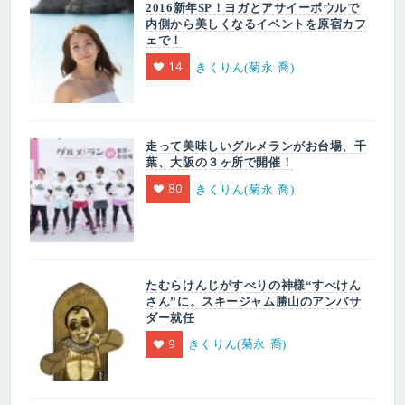
2016新年SP！ヨガとアサイーボウルで
内側から美しくなるイベントを原宿カフ
ェで！
14
きくりん(菊永 喬)
走って美味しいグルメランがお台場、千
葉、大阪の３ヶ所で開催！
80
きくりん(菊永 喬)
たむらけんじがすべりの神様“すべけん
さん”に。スキージャム勝山のアンバサ
ダー就任
9
きくりん(菊永 喬)