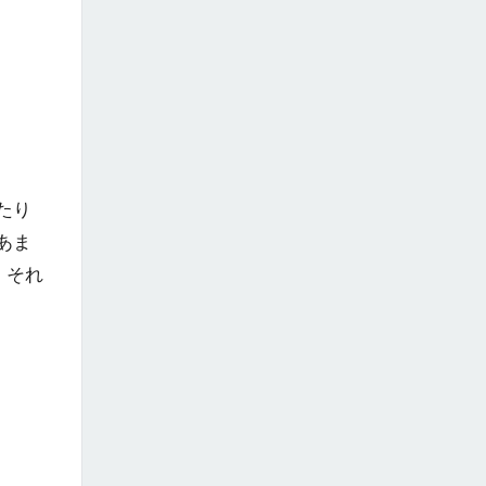
たり
あま
。それ