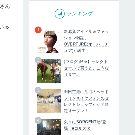
uさん
ランキング
いる
1
新感覚アイドル＆ファッ
ション雑誌、
OVERTURE(オーバーチ
ュア)が誕生
2
【ブログ-銀座】セレクト
セールで買うと、こうな
ります。
3
羽田空港に注目のヘッド
フォン＆イヤフォンのセ
レクトショップが期間限
定オープン！
4
久々にSORGENTIが登
場！#ゴルスタ