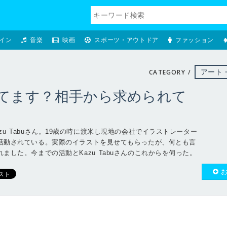
イン
音楽
映画
スポーツ・アウトドア
ファッション
CATEGORY /
アート
てます？相手から求められて
u Tabuさん。19歳の時に渡米し現地の会社でイラストレーター
活動されている。実際のイラストを見せてもらったが、何とも言
した。今までの活動とKazu Tabuさんのこれからを伺った。