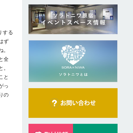
りする
はず
ね。
と全
と。
こと
がっ
りの