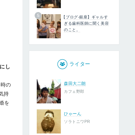
5
【ブログ-銀座】ギャルす
ぎる歯科医師に聞く美容
のこと。
ライター
切にし
森田大二朗
の時の
カフェ野郎
気持
婚を
ひゃーん
ソラトニワPR