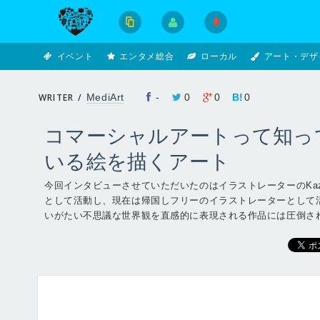
イベント
エンタメ総合
ローカル
アート・デザ
WRITER /
MediArt
-
0
0
B!
0
コマーシャルアートって知っ
いる絵を描くアート
今回インタビューさせていただいたのはイラストレーターのKaz
として活動し、現在は帰国しフリーのイラストレーターとして
いがたい不思議な世界観を直感的に表現される作品には圧倒されま