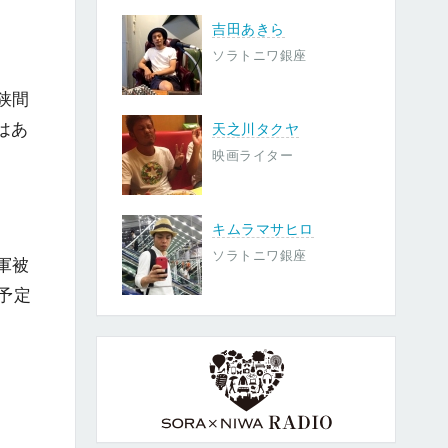
吉田あきら
ソラトニワ銀座
狭間
はあ
天之川タクヤ
映画ライター
キムラマサヒロ
ソラトニワ銀座
軍被
予定