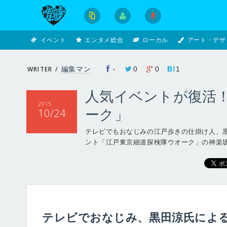
イベント
エンタメ総合
ローカル
アート・デザ
WRITER /
編集マン
-
0
0
B!
1
人気イベントが復活
2015
10/24
ーク」
テレビでもおなじみの江戸歩きの仕掛け人、
ント「江戸東京細道探検隊ウオーク」の神楽坂編
テレビでおなじみ、黒田涼氏によ