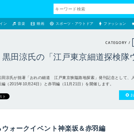
イン
音楽
映画
スポーツ・アウトドア
ファッション
CATEGORY /
！黒田涼氏の「江戸東京細道探検隊
黒田涼氏が拙著「おれの細道 江戸東京狭隘路地探索」発刊記念として、
（2015年10月24日）と赤羽編（11月21日）を開催します。
るウォークイベント神楽坂＆赤羽編