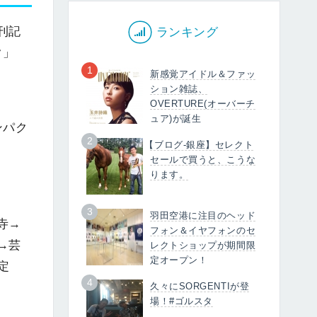
刊記
ランキング
ク」
1
新感覚アイドル＆ファッ
ション雑誌、
OVERTURE(オーバーチ
ュア)が誕生
ンパク
2
【ブログ-銀座】セレクト
セールで買うと、こうな
ります。
3
羽田空港に注目のヘッド
寺→
フォン＆イヤフォンのセ
→芸
レクトショップが期間限
定オープン！
定
4
久々にSORGENTIが登
場！#ゴルスタ