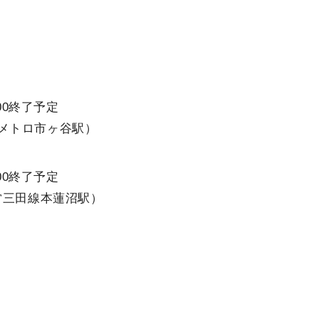
:00終了予定
メトロ市ヶ谷駅）
:00終了予定
営三田線本蓮沼駅）