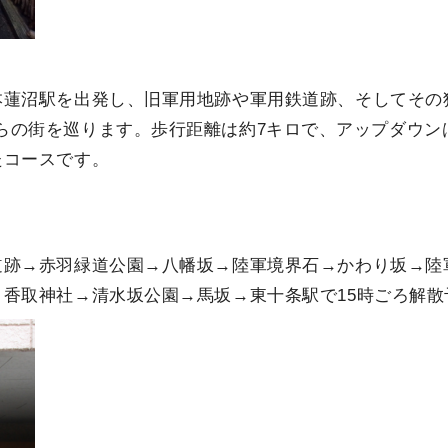
本蓮沼駅を出発し、旧軍用地跡や軍用鉄道跡、そしてその
らの街を巡ります。歩行距離は約7キロで、アップダウン
たコースです。
道跡→赤羽緑道公園→八幡坂→陸軍境界石→かわり坂→陸
香取神社→清水坂公園→馬坂→東十条駅で15時ごろ解散