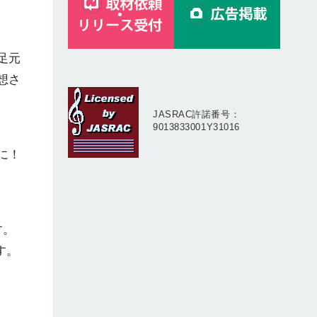
足元
想さ
JASRAC許諾番号：
9013833001Y31016
に！
す。
す。