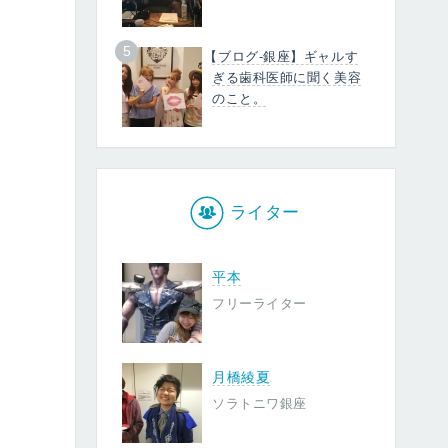
5
【ブログ-銀座】ギャルす
ぎる歯科医師に聞く美容
のこと。
ライター
平本
フリーライター
月橋綾夏
ソラトニワ銀座