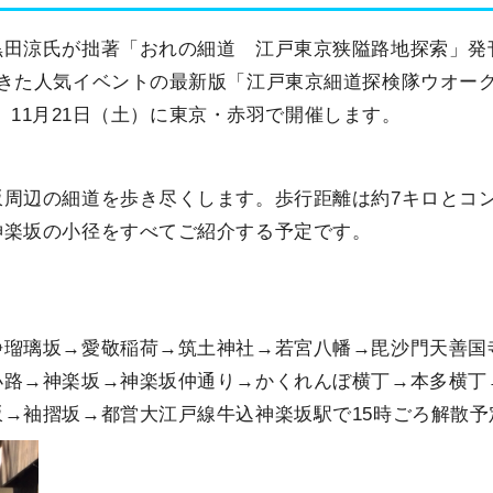
黒田涼氏が拙著「おれの細道 江戸東京狭隘路地探索」発
てきた人気イベントの最新版「江戸東京細道探検隊ウオー
で、11月21日（土）に東京・赤羽で開催します。
坂周辺の細道を歩き尽くします。歩行距離は約7キロとコ
神楽坂の小径をすべてご紹介する予定です。
浄瑠璃坂→愛敬稲荷→筑土神社→若宮八幡→毘沙門天善国
小路→神楽坂→神楽坂仲通り→かくれんぼ横丁→本多横丁
→袖摺坂→都営大江戸線牛込神楽坂駅で15時ごろ解散予