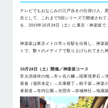
テレビでもおなじみの江戸歩きの仕掛け人、
念として、これまで5回シリーズで開催され
を、2015年10月24日（土）に東京・神楽坂
神楽坂は東京メトロ市ヶ谷駅を出発し、神楽
トで、数々のメディアで取り上げられてきた
10月24日（土）開催／神楽坂コース
常火消発祥の地→市ヶ谷八幡→陸軍境界石→
昼食（場所未定）→兵庫横丁→軽子坂→神楽
者新道→寺内公園→光照寺→赤城神社→地蔵坂