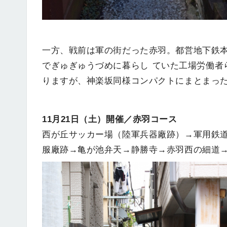
一方、戦前は軍の街だった赤羽。都営地下鉄
でぎゅぎゅうづめに暮らし ていた工場労働者
りますが、神楽坂同様コンパクトにまとまっ
11月21日（土）開催／赤羽コース
西が丘サッカー場（陸軍兵器廠跡）→軍用鉄
服廠跡→亀が池弁天→静勝寺→赤羽西の細道→